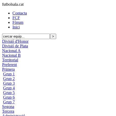
futbolsala.cat
Contacta
FCF
Fòrum
Inici
Divisió d'Honor
Divisió de Plata
Nacional A
Nacional B
Territorial
Preferent
Primera
Grup 1
Grup 2
Grup 3
Grup 4
Grup 5
Grup 6
Grup 7
Segona
Tercera
Administració